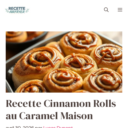
Aller
M
au
contenu
Recette Cinnamon Rolls
au Caramel Maison
avril 30, 2026
par
Lucas Dupont