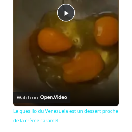
P
l
a
y
V
Watch on
i
Le quesillo du Venezuela est un dessert proche
de la crème caramel.
d