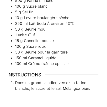
500
g
Farine blanche
100
g
Sucre blanc
5
g
Sel fin
10
g
Levure boulangère sèche
250
ml
Lait tiède
À environ 40°C
50
g
Beurre mou
1
unité
Œuf
15
g
Cannelle moulue
100
g
Sucre roux
30
g
Beurre pour la garniture
150
ml
Caramel liquide
100
ml
Crème fraîche épaisse
INSTRUCTIONS
Dans un grand saladier, versez la farine
blanche, le sucre et le sel. Mélangez bien.