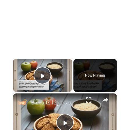
×
Now Playing
Play Video
×
Biscuits légers aux pommes : Une douceur légère et irrésistible