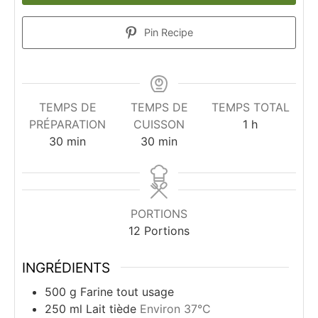
Pin Recipe
TEMPS DE
TEMPS DE
TEMPS TOTAL
heure
PRÉPARATION
CUISSON
1
h
minutes
minutes
30
min
30
min
PORTIONS
12
Portions
INGRÉDIENTS
500
g
Farine tout usage
250
ml
Lait tiède
Environ 37°C