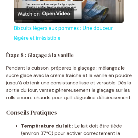
P
Watch on
l
Biscuits légers aux pommes : Une douceur
a
légère et irrésistible
y
Étape 8 : Glaçage à la vanille
Pendant la cuisson, préparez le glaçage : mélangez le
V
sucre glace avec la crème fraîche et la vanille en poudre
jusqu’à obtenir une consistance lisse et versable. Dès la
sortie du four, versez généreusement le glaçage sur les
i
rolls encore chauds pour qu’il dégouline délicieusement.
d
Conseils Pratiques
Température du lait :
Le lait doit être tiède
e
(environ 37°C) pour activer correctement la