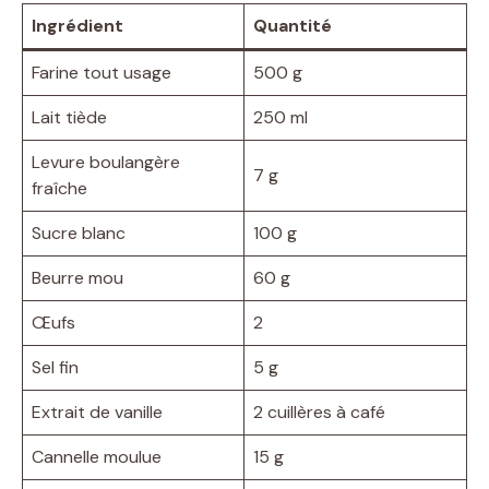
Ingrédient
Quantité
Farine tout usage
500 g
Lait tiède
250 ml
Levure boulangère
7 g
fraîche
Sucre blanc
100 g
Beurre mou
60 g
Œufs
2
Sel fin
5 g
Extrait de vanille
2 cuillères à café
Cannelle moulue
15 g