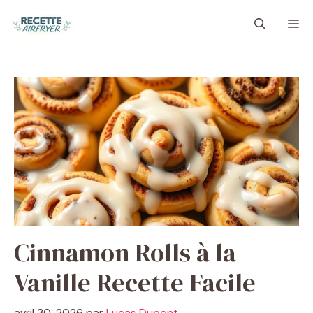
Aller
M
au
contenu
Cinnamon Rolls à la
Vanille Recette Facile
avril 30, 2026
par
Lucas Dupont