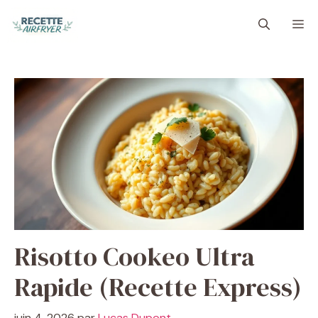
Aller
M
au
contenu
Risotto Cookeo Ultra
Rapide (Recette Express)
juin 4, 2026
par
Lucas Dupont