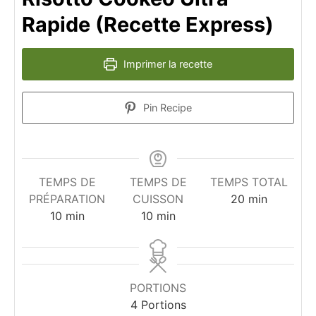
Rapide (Recette Express)
Imprimer la recette
Pin Recipe
TEMPS DE
TEMPS DE
TEMPS TOTAL
minutes
PRÉPARATION
CUISSON
20
min
minutes
minutes
10
min
10
min
PORTIONS
4
Portions