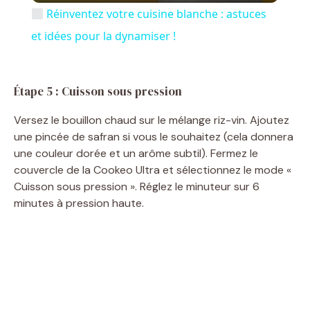
Réinventez votre cuisine blanche : astuces
a
et idées pour la dynamiser !
y
Étape 5 : Cuisson sous pression
V
Versez le bouillon chaud sur le mélange riz-vin. Ajoutez
une pincée de safran si vous le souhaitez (cela donnera
une couleur dorée et un arôme subtil). Fermez le
i
couvercle de la Cookeo Ultra et sélectionnez le mode «
Cuisson sous pression ». Réglez le minuteur sur 6
d
minutes à pression haute.
e
o