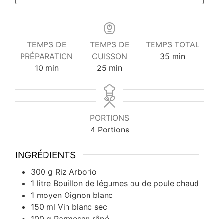
TEMPS DE
TEMPS DE
TEMPS TOTAL
minutes
PRÉPARATION
CUISSON
35
min
minutes
minutes
10
min
25
min
PORTIONS
4
Portions
INGRÉDIENTS
300
g
Riz Arborio
1
litre
Bouillon de légumes ou de poule chaud
1
moyen
Oignon blanc
150
ml
Vin blanc sec
100
g
Parmesan râpé