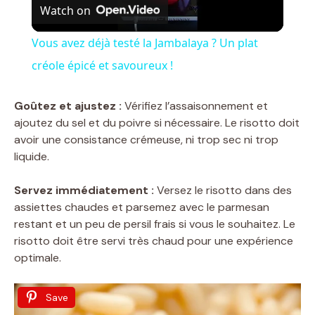
Watch on
l
Vous avez déjà testé la Jambalaya ? Un plat
a
créole épicé et savoureux !
y
Goûtez et ajustez :
Vérifiez l’assaisonnement et
ajoutez du sel et du poivre si nécessaire. Le risotto doit
avoir une consistance crémeuse, ni trop sec ni trop
V
liquide.
i
Servez immédiatement :
Versez le risotto dans des
assiettes chaudes et parsemez avec le parmesan
restant et un peu de persil frais si vous le souhaitez. Le
d
risotto doit être servi très chaud pour une expérience
optimale.
e
Save