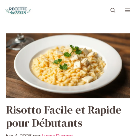
Aller
M
au
contenu
Risotto Facile et Rapide
pour Débutants
juin 4, 2026
par
Lucas Dupont