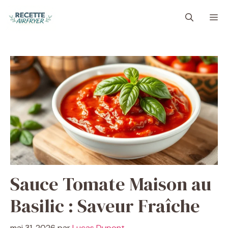
Aller
M
au
contenu
Sauce Tomate Maison au
Basilic : Saveur Fraîche
mai 31, 2026
par
Lucas Dupont