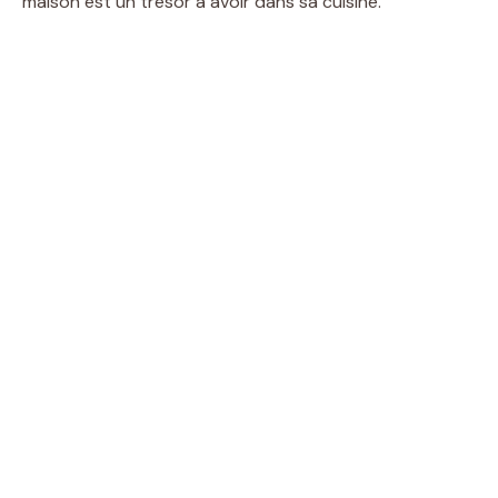
maison est un trésor à avoir dans sa cuisine.