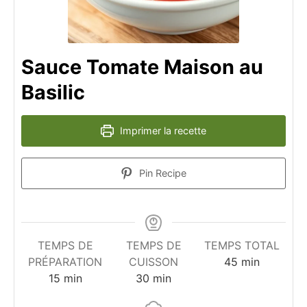
Sauce Tomate Maison au
Basilic
Imprimer la recette
Pin Recipe
TEMPS DE
TEMPS DE
TEMPS TOTAL
minutes
PRÉPARATION
CUISSON
45
min
minutes
minutes
15
min
30
min