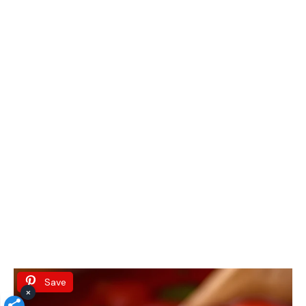
Save
×