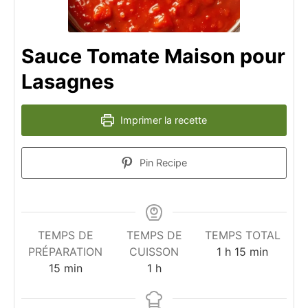
Sauce Tomate Maison pour
Lasagnes
Imprimer la recette
Pin Recipe
TEMPS DE
TEMPS DE
TEMPS TOTAL
heure
minutes
PRÉPARATION
CUISSON
1
h
15
min
minutes
heure
15
min
1
h