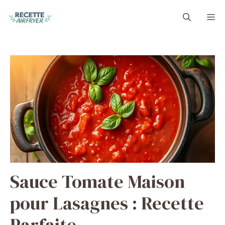
Aller
M
au
contenu
Sauce Tomate Maison
pour Lasagnes : Recette
Parfaite