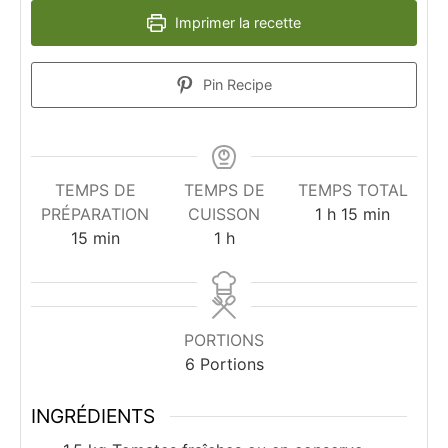
Imprimer la recette
Pin Recipe
TEMPS DE
TEMPS DE
TEMPS TOTAL
heure
minutes
PRÉPARATION
CUISSON
1
h
15
min
minutes
heure
15
min
1
h
PORTIONS
6
Portions
INGRÉDIENTS