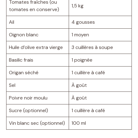
Tomates fraîches (ou
1,5 kg
tomates en conserve)
Ail
4 gousses
Oignon blanc
1 moyen
Huile d’olive extra vierge
3 cuillères à soupe
Basilic frais
1 poignée
Origan séché
1 cuillère à café
Sel
À goût
Poivre noir moulu
À goût
Sucre (optionnel)
1 cuillère à café
Vin blanc sec (optionnel)
100 ml