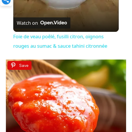
V
Watch on
i
Foie de veau poêlé, fusilli citron, oignons
rouges au sumac & sauce tahini citronnée
d
Save
e
o