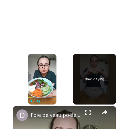
×
Now Playing
×
Play
Unmute
Fullscreen
Foie de veau poêlé, fusilli citron, oignons rouges au sumac & sauce tahini citronnée