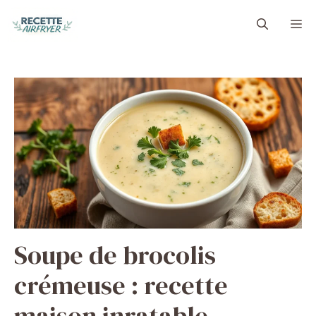
Aller
M
au
contenu
Soupe de brocolis
crémeuse : recette
maison inratable