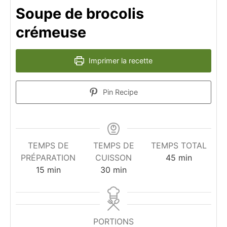
Soupe de brocolis
crémeuse
Imprimer la recette
Pin Recipe
TEMPS DE
TEMPS DE
TEMPS TOTAL
minutes
PRÉPARATION
CUISSON
45
min
minutes
minutes
15
min
30
min
PORTIONS