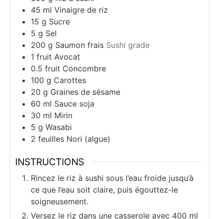
45
ml
Vinaigre de riz
15
g
Sucre
5
g
Sel
200
g
Saumon frais
Sushi grade
1
fruit
Avocat
0.5
fruit
Concombre
100
g
Carottes
20
g
Graines de sésame
60
ml
Sauce soja
30
ml
Mirin
5
g
Wasabi
2
feuilles
Nori (algue)
INSTRUCTIONS
Rincez le riz à sushi sous l’eau froide jusqu’à
ce que l’eau soit claire, puis égouttez-le
soigneusement.
Versez le riz dans une casserole avec 400 ml