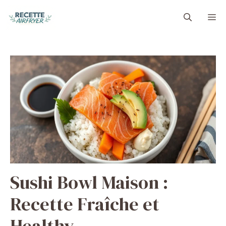
Aller
M
au
contenu
Sushi Bowl Maison :
Recette Fraîche et
Healthy