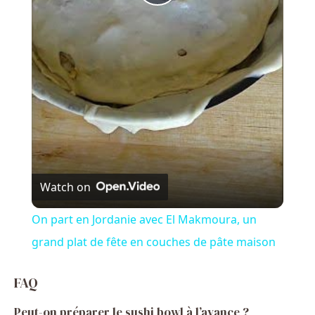
P
l
a
y
V
Watch on
i
On part en Jordanie avec El Makmoura, un
grand plat de fête en couches de pâte maison
d
FAQ
e
Peut-on préparer le sushi bowl à l’avance ?