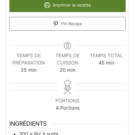
Imprimer la recette
Pin Recipe
TEMPS DE
TEMPS DE
TEMPS TOTAL
minutes
PRÉPARATION
CUISSON
45
min
minutes
minutes
25
min
20
min
PORTIONS
4
Portions
INGRÉDIENTS
300
g
Riz à sushi