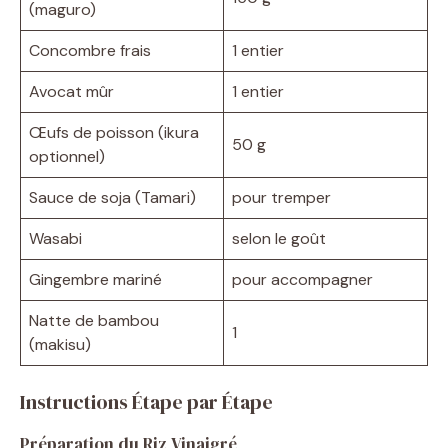
(maguro)
Concombre frais
1 entier
Avocat mûr
1 entier
Œufs de poisson (ikura
50 g
optionnel)
Sauce de soja (Tamari)
pour tremper
Wasabi
selon le goût
Gingembre mariné
pour accompagner
Natte de bambou
1
(makisu)
Instructions Étape par Étape
Préparation du Riz Vinaigré