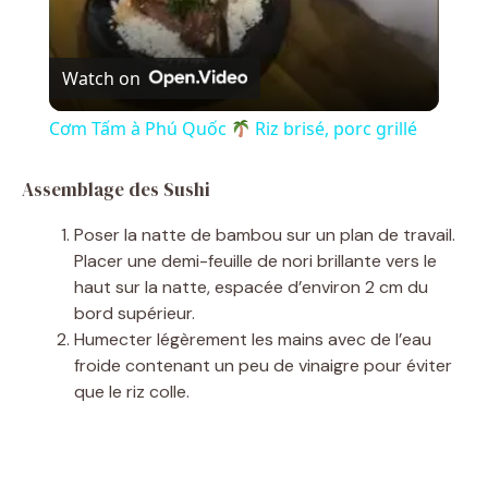
V
Watch on
i
Cơm Tấm à Phú Quốc
Riz brisé, porc grillé
d
Assemblage des Sushi
Poser la natte de bambou sur un plan de travail.
e
Placer une demi-feuille de nori brillante vers le
haut sur la natte, espacée d’environ 2 cm du
o
bord supérieur.
Humecter légèrement les mains avec de l’eau
froide contenant un peu de vinaigre pour éviter
que le riz colle.