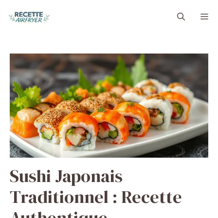
Aller
M
au
contenu
Sushi Japonais
Traditionnel : Recette
Authentique