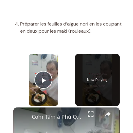
Préparer les feuilles d’algue nori en les coupant
en deux pour les maki (rouleaux).
×
Now Playing
Play Video
×
Cơm Tấm à Phú Quốc
Riz brisé, porc 