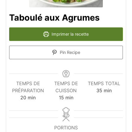
Taboulé aux Agrumes
Imprimer la recette
Pin Recipe
TEMPS DE
TEMPS DE
TEMPS TOTAL
minutes
PRÉPARATION
CUISSON
35
min
minutes
minutes
20
min
15
min
PORTIONS