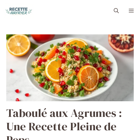
Aller
M
au
contenu
Taboulé aux Agrumes :
Une Recette Pleine de
Peps