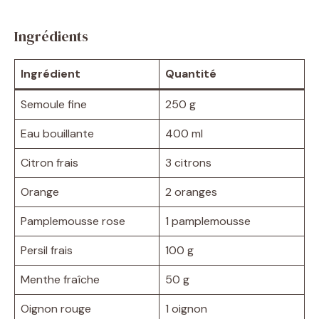
Ingrédients
Ingrédient
Quantité
Semoule fine
250 g
Eau bouillante
400 ml
Citron frais
3 citrons
Orange
2 oranges
Pamplemousse rose
1 pamplemousse
Persil frais
100 g
Menthe fraîche
50 g
Oignon rouge
1 oignon