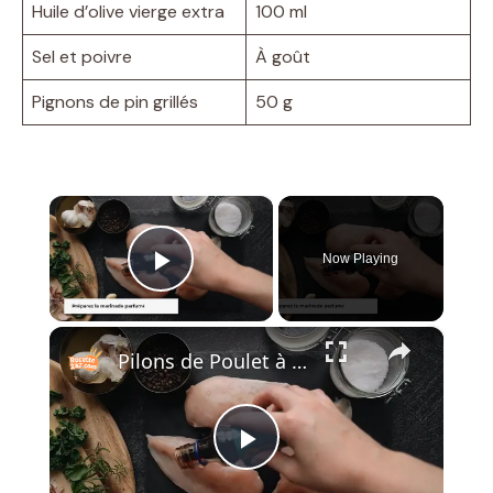
Huile d’olive vierge extra
100 ml
Sel et poivre
À goût
Pignons de pin grillés
50 g
×
Now Playing
Play Video
×
Pilons de Poulet à l’Ail et au Citron au Airfryer
P