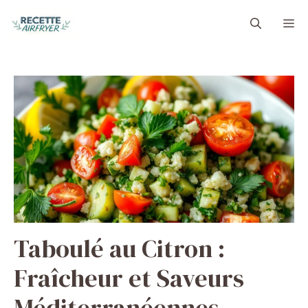
Aller
M
au
contenu
Taboulé au Citron :
Fraîcheur et Saveurs
Méditerranéennes