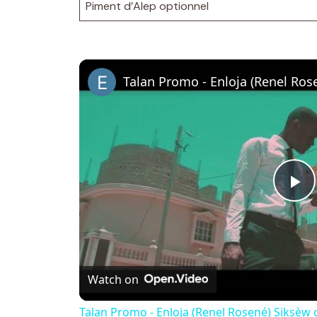
Piment d’Alep optionnel
P
l
Watch on
a
Talan Promo - Enloja (Renel Rosené) Siksèw d