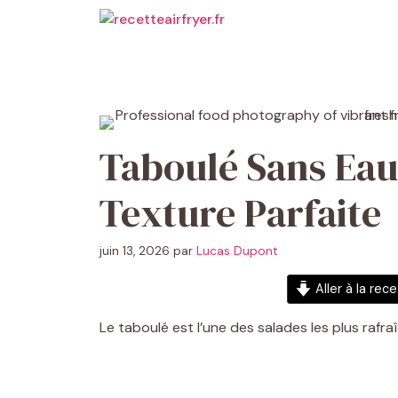
Aller
au
contenu
Taboulé Sans Eau
Texture Parfaite
juin 13, 2026
par
Lucas Dupont
Aller à la rec
Le taboulé est l’une des salades les plus rafr