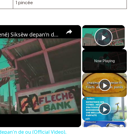
1 pincée
×
×
Talan Promo - Enloja (Renel Rosené) Siksèw depan'n de ou (Official Video).
Play Vi
Now Playing
epan'n de ou (Official Video).