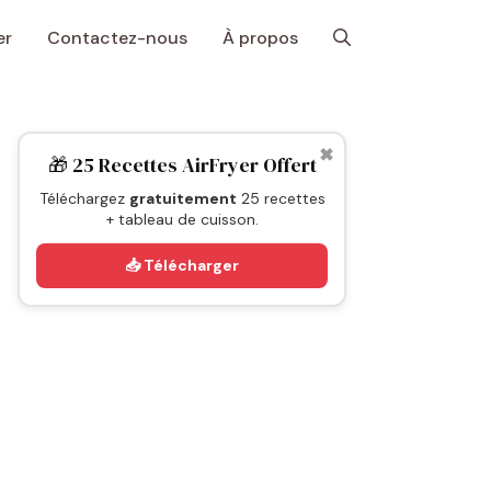
er
Contactez-nous
À propos
✖
🎁 25 Recettes AirFryer Offert
Téléchargez
gratuitement
25 recettes
+ tableau de cuisson.
📥 Télécharger