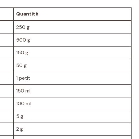
Quantité
250 g
500 g
150 g
50 g
1 petit
150 ml
100 ml
5 g
2 g