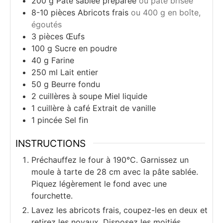
200
g
Pâte sablée préparée
ou pâte brisée
8-10
pièces
Abricots frais
ou 400 g en boîte,
égoutés
3
pièces
Œufs
100
g
Sucre en poudre
40
g
Farine
250
ml
Lait entier
50
g
Beurre fondu
2
cuillères à soupe
Miel liquide
1
cuillère à café
Extrait de vanille
1
pincée
Sel fin
INSTRUCTIONS
Préchauffez le four à 190°C. Garnissez un
moule à tarte de 28 cm avec la pâte sablée.
Piquez légèrement le fond avec une
fourchette.
Lavez les abricots frais, coupez-les en deux et
retirez les noyaux. Disposez les moitiés