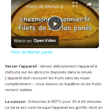
×
Filets de Merlan panés
P
Watch on
l
Filets de Merlan panés
a
Verser l’appareil :
Versez délicatement l’appareil à
clafoutis sur les abricots disposés dans le moule.
y
L’appareil doit recouvrir les fruits sans les noyer
complètement – vous viserez un équilibre où les fruits
V
restent visibles.
La cuisson :
Enfournez à 190°C pour 35 à 45 minutes.
i
La tarte est cuite lorsque l’appareil est gonflé, doré en