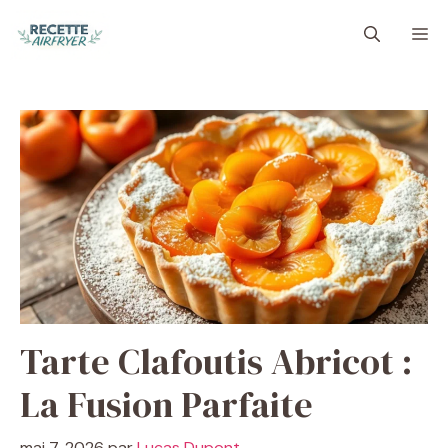
Aller
M
au
contenu
Tarte Clafoutis Abricot :
La Fusion Parfaite
mai 7, 2026
par
Lucas Dupont