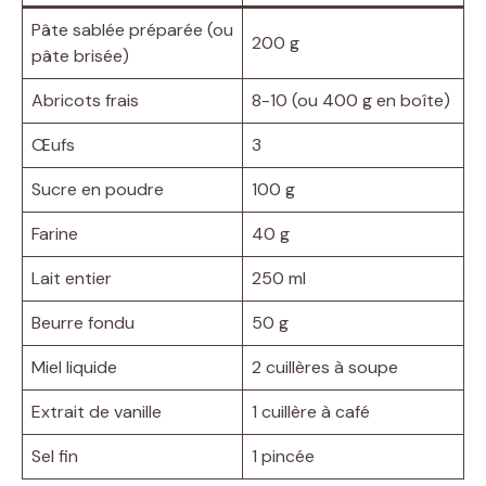
Pâte sablée préparée (ou
200 g
pâte brisée)
Abricots frais
8-10 (ou 400 g en boîte)
Œufs
3
Sucre en poudre
100 g
Farine
40 g
Lait entier
250 ml
Beurre fondu
50 g
Miel liquide
2 cuillères à soupe
Extrait de vanille
1 cuillère à café
Sel fin
1 pincée