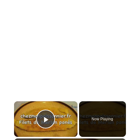
×
Now Playing
Play Video