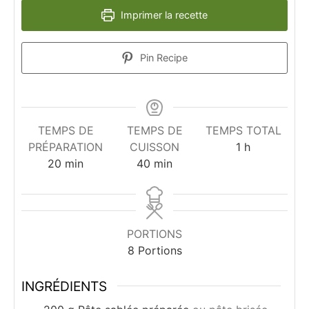
Imprimer la recette
Pin Recipe
TEMPS DE
TEMPS DE
TEMPS TOTAL
heure
PRÉPARATION
CUISSON
1
h
minutes
minutes
20
min
40
min
PORTIONS
8
Portions
INGRÉDIENTS