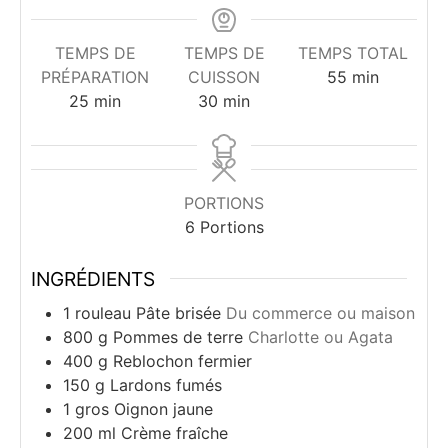
TEMPS DE
TEMPS DE
TEMPS TOTAL
minutes
PRÉPARATION
CUISSON
55
min
minutes
minutes
25
min
30
min
PORTIONS
6
Portions
INGRÉDIENTS
1
rouleau
Pâte brisée
Du commerce ou maison
800
g
Pommes de terre
Charlotte ou Agata
400
g
Reblochon fermier
150
g
Lardons fumés
1
gros
Oignon jaune
200
ml
Crème fraîche