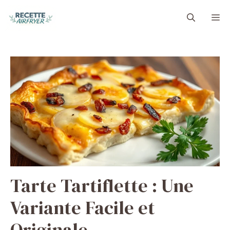
Aller
M
au
contenu
Tarte Tartiflette : Une
Variante Facile et
Originale