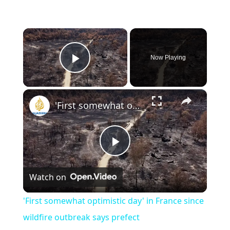
×
Now Playing
Play Video
×
'First somewhat optimistic day' in France since wildfire outbreak says prefect
P
Watch on
l
'First somewhat optimistic day' in France since
a
wildfire outbreak says prefect