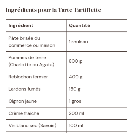
y
Ingrédients pour la Tarte Tartiflette
Ingrédient
Quantité
V
Pâte brisée du
1 rouleau
i
commerce ou maison
Pommes de terre
800 g
d
(Charlotte ou Agata)
Reblochon fermier
400 g
e
Lardons fumés
150 g
o
Oignon jaune
1 gros
Crème fraîche
200 ml
Vin blanc sec (Savoie)
100 ml