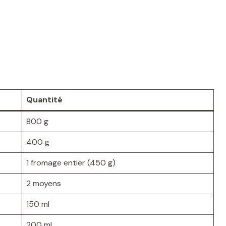
Quantité
800 g
400 g
1 fromage entier (450 g)
2 moyens
150 ml
200 ml