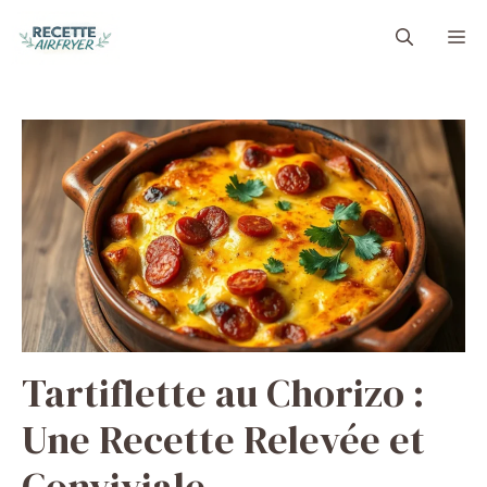
Aller
M
au
contenu
Tartiflette au Chorizo :
Une Recette Relevée et
Conviviale