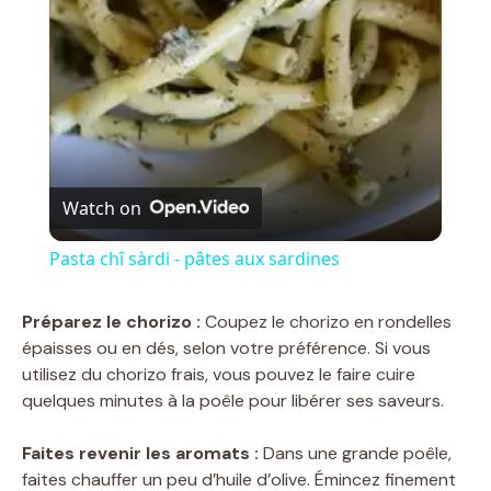
a
y
V
Watch on
i
Pasta chî sàrdi - pâtes aux sardines
d
Préparez le chorizo :
Coupez le chorizo en rondelles
épaisses ou en dés, selon votre préférence. Si vous
utilisez du chorizo frais, vous pouvez le faire cuire
e
quelques minutes à la poêle pour libérer ses saveurs.
o
Faites revenir les aromats :
Dans une grande poêle,
faites chauffer un peu d’huile d’olive. Émincez finement