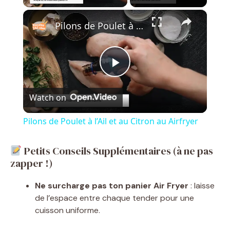
×
Pilons de Poulet à l’Ail et au Citron au Airfryer
P
Watch on
l
Pilons de Poulet à l’Ail et au Citron au Airfryer
a
Petits Conseils Supplémentaires (à ne pas
zapper !)
y
Ne surcharge pas ton panier Air Fryer
: laisse
V
de l’espace entre chaque tender pour une
cuisson uniforme.