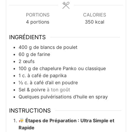
PORTIONS
CALORIES
4
portions
350
kcal
INGRÉDIENTS
400
g
de blancs de poulet
60
g
de farine
2
œufs
100
g
de chapelure Panko ou classique
1
c.
à café de paprika
½
c.
à café d’ail en poudre
Sel & poivre
à ton goût
Quelques pulvérisations d’huile en spray
INSTRUCTIONS
Étapes de Préparation : Ultra Simple et
Rapide