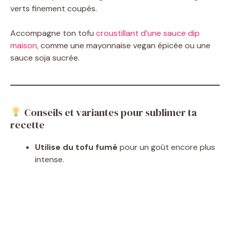
verts finement coupés.
V
Accompagne ton tofu
croustillant d’une sauce dip
maison,
comme une mayonnaise vegan épicée ou une
i
sauce soja sucrée.
d
Conseils et variantes pour sublimer ta
e
recette
o
Utilise du tofu fumé
pour un goût encore plus
intense.