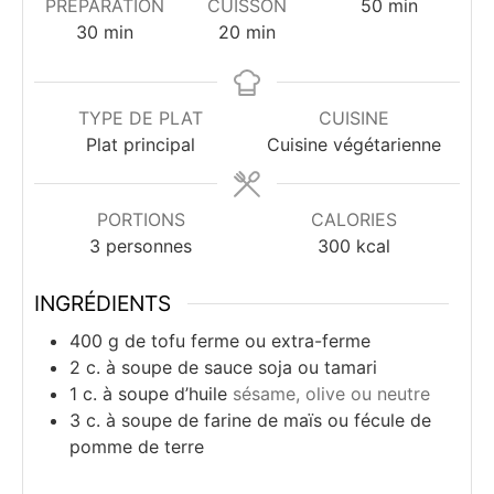
minutes
PRÉPARATION
CUISSON
50
min
minutes
minutes
30
min
20
min
TYPE DE PLAT
CUISINE
Plat principal
Cuisine végétarienne
PORTIONS
CALORIES
3
personnes
300
kcal
INGRÉDIENTS
400
g
de tofu ferme ou extra-ferme
2
c.
à soupe de sauce soja ou tamari
1
c.
à soupe d’huile
sésame, olive ou neutre
3
c.
à soupe de farine de maïs ou fécule de
pomme de terre