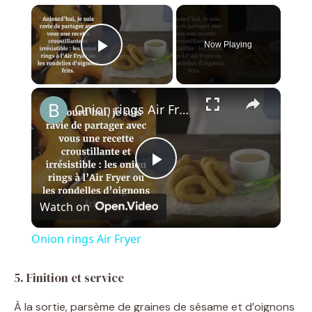
×
Now Playing
Play Video
×
Onion rings Air Fryer
P
Watch on
l
Onion rings Air Fryer
a
5. Finition et service
y
À la sortie, parsème de graines de sésame et d’oignons