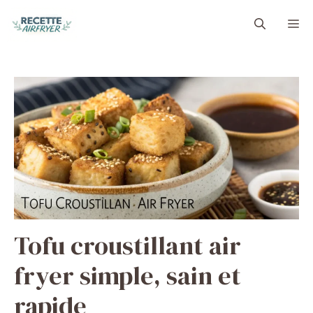
Aller
M
au
contenu
Tofu croustillant air
fryer simple, sain et
rapide