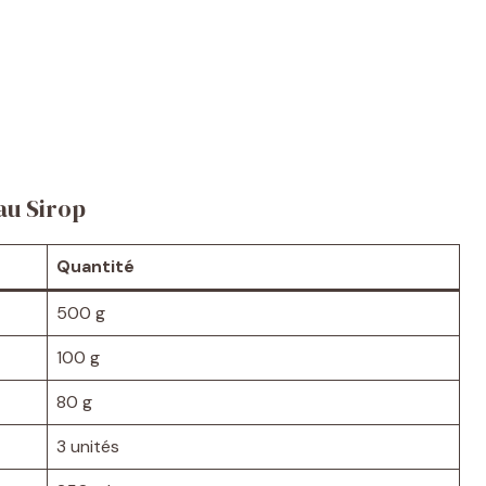
au Sirop
Quantité
500 g
100 g
80 g
3 unités