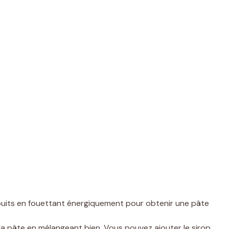
 puits en fouettant énergiquement pour obtenir une pâte
à la pâte en mélangeant bien. Vous pouvez ajouter le sirop