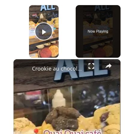
×
Now Playing
Play Video
×
Crookie au chocolat noir chez Quai Quai Café