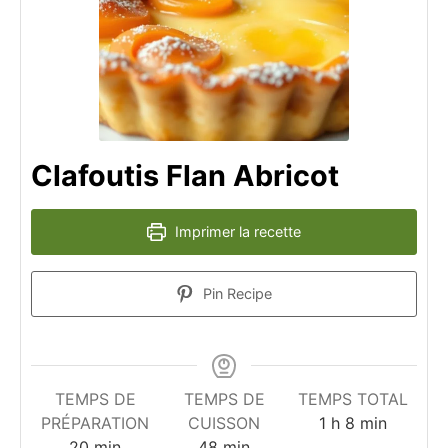
Clafoutis Flan Abricot
Imprimer la recette
Pin Recipe
TEMPS DE
TEMPS DE
TEMPS TOTAL
heure
minutes
PRÉPARATION
CUISSON
1
h
8
min
minutes
minutes
20
min
48
min