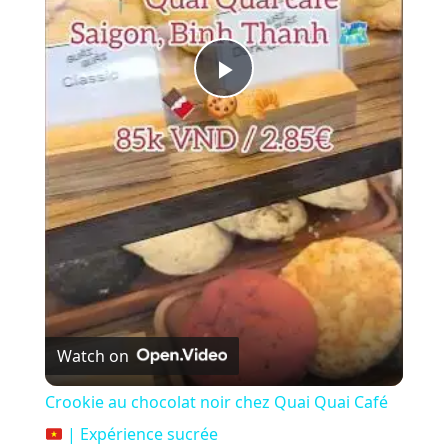
P
l
a
y
V
Watch on
i
Crookie au chocolat noir chez Quai Quai Café
| Expérience sucrée