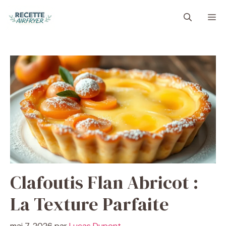
Aller
M
au
contenu
Clafoutis Flan Abricot :
La Texture Parfaite
mai 7, 2026
par
Lucas Dupont