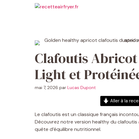
Aller
au
contenu
Clafoutis Abricot
Light et Protéiné
mai 7, 2026
par
Lucas Dupont
Aller à la rec
Le clafoutis est un classique français inconto
Découvrez notre version healthy du clafoutis a
quête d’équilibre nutritionnel.