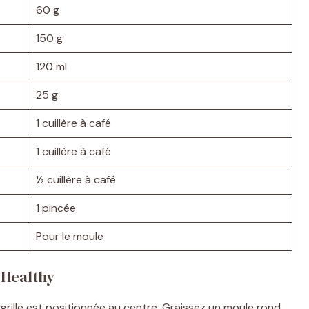
60 g
150 g
120 ml
25 g
1 cuillère à café
1 cuillère à café
½ cuillère à café
1 pincée
Pour le moule
 Healthy
 grille est positionnée au centre. Graissez un moule rond