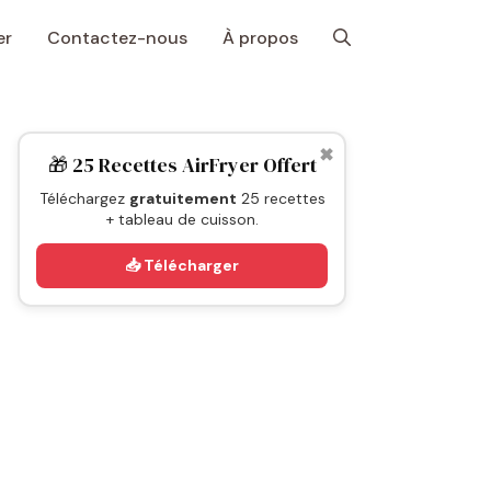
er
Contactez-nous
À propos
✖
🎁 25 Recettes AirFryer Offert
Téléchargez
gratuitement
25 recettes
+ tableau de cuisson.
📥 Télécharger