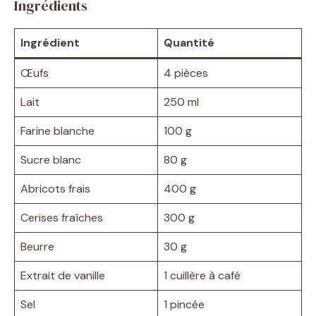
Ingrédients
Ingrédient
Quantité
Œufs
4 pièces
Lait
250 ml
Farine blanche
100 g
Sucre blanc
80 g
Abricots frais
400 g
Cerises fraîches
300 g
Beurre
30 g
Extrait de vanille
1 cuillère à café
Sel
1 pincée