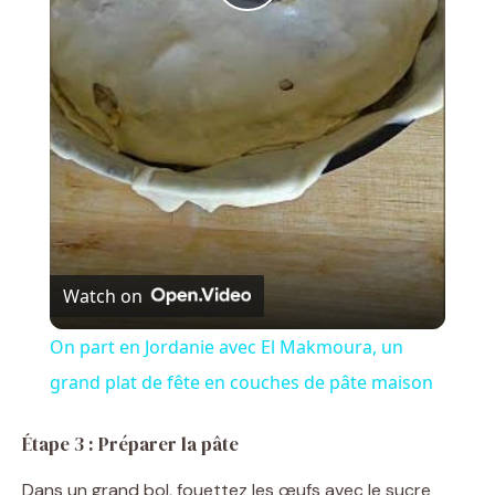
P
l
a
y
V
Watch on
i
On part en Jordanie avec El Makmoura, un
grand plat de fête en couches de pâte maison
d
Étape 3 : Préparer la pâte
e
Dans un grand bol, fouettez les œufs avec le sucre