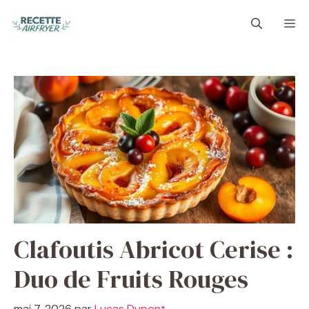
Aller
M
au
contenu
Clafoutis Abricot Cerise :
Duo de Fruits Rouges
mai 7, 2026
par
Lucas Dupont