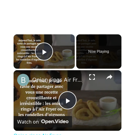
×
Now Playing
Play Video
×
Onion rings Air Fryer
P
Watch on
l