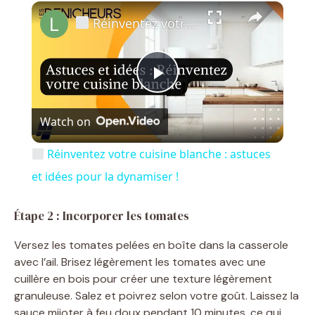
×
Réinventez votre cuisine blanche : astuces et idées pour la dynamiser !
P
Watch on
l
Réinventez votre cuisine blanche : astuces
a
et idées pour la dynamiser !
y
Étape 2 : Incorporer les tomates
Versez les tomates pelées en boîte dans la casserole
V
avec l’ail. Brisez légèrement les tomates avec une
cuillère en bois pour créer une texture légèrement
granuleuse. Salez et poivrez selon votre goût. Laissez la
i
sauce mijoter à feu doux pendant 10 minutes, ce qui