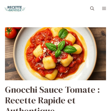
Aller
M
au
contenu
Gnocchi Sauce Tomate :
Recette Rapide et
Authentique