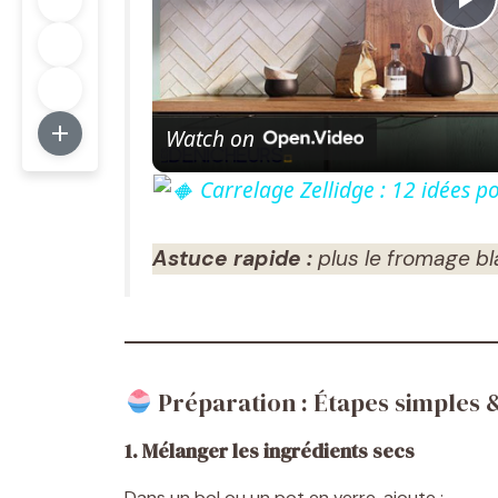
P
l
Watch on
a
Carrelage Zellidge : 12 idées p
y
Astuce rapide :
plus le fromage bla
V
i
Préparation : Étapes simples 
d
1. Mélanger les ingrédients secs
e
Dans un bol ou un pot en verre, ajoute :