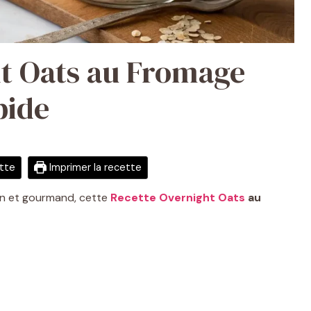
t Oats au Fromage
pide
ette
Imprimer la recette
ain et gourmand, cette
Recette Overnight Oats
au