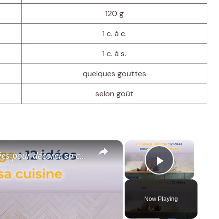
120 g
1 c. à c.
1 c. à s.
quelques gouttes
selon goût
×
×
pour décorer sa cuisine
Play Vid
Now Playing