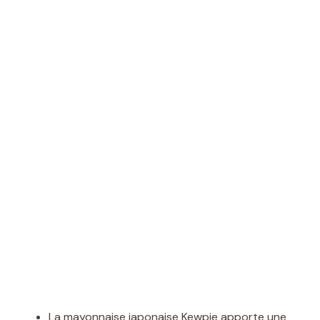
La mayonnaise japonaise Kewpie apporte une