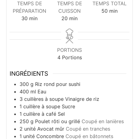
TEMPS DE
TEMPS DE
TEMPS TOTAL
minutes
PRÉPARATION
CUISSON
50
min
minutes
minutes
30
min
20
min
PORTIONS
4
Portions
INGRÉDIENTS
300
g
Riz rond pour sushi
400
ml
Eau
3
cuillères à soupe
Vinaigre de riz
1
cuillère à soupe
Sucre
1
cuillère à café
Sel
250
g
Poulet rôti ou grillé
Coupé en lanières
2
unité
Avocat mûr
Coupé en tranches
1
unité
Concombre
Coupé en bâtonnets