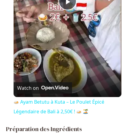
P
l
a
y
V
Watch on
i
Ayam Betutu à Kuta – Le Poulet Épicé
Légendaire de Bali à 2,50€ !
d
Préparation des Ingrédients