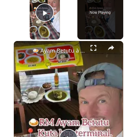
Now Playing
Play Video
×
Ayam Betutu à Kuta – Le Poulet Épicé Légendaire de Bali à 2,50€ !