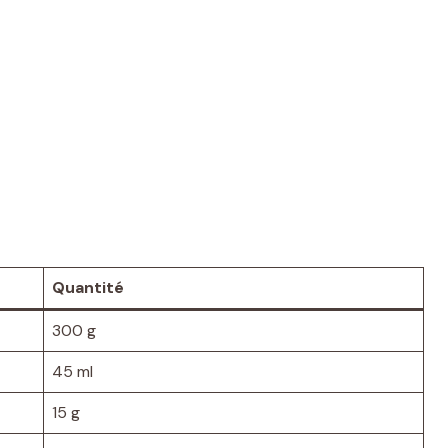
Quantité
300 g
45 ml
15 g