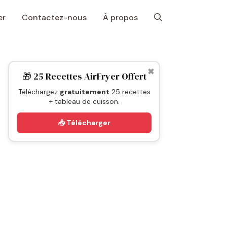
er
Contactez-nous
À propos
✖
🎁 25 Recettes AirFryer Offert
Téléchargez
gratuitement
25 recettes
+ tableau de cuisson.
📥 Télécharger